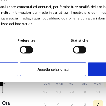
nalizzare contenuti ed annunci, per fornire funzionalità dei socia
inoltre informazioni sul modo in cui utilizzi il nostro sito con i n
icità e social media, i quali potrebbero combinarle con altre inform
 per te e il tuo bambino?
lizzo dei loro servizi.
sulenza gratuita di 
Preferenze
Statistiche
Selezione Data & Ora
Accetta selezionati
Agosto
2026
LUN
MAR
MER
GIO
VEN
27
28
29
30
31
 Ora
3
4
5
6
7