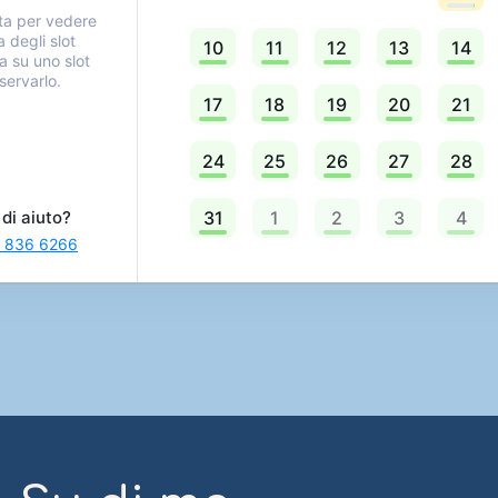
ta per vedere
 degli slot
10
11
12
13
14
ca su uno slot
servarlo.
17
18
19
20
21
24
25
26
27
28
di aiuto?
31
1
2
3
4
 836 6266