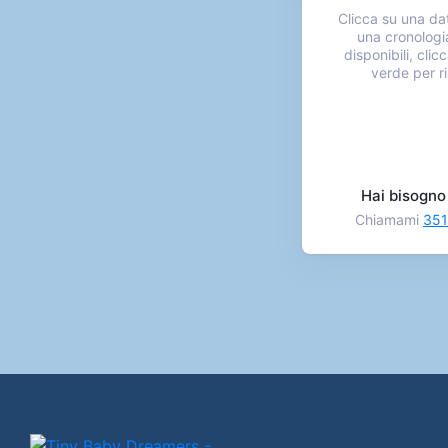
Clicca su una da
una cronologia
disponibili, clic
verde per ri
Hai bisogno 
Chiamami
351