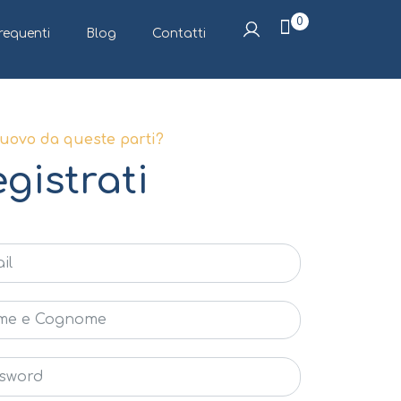
0
equenti
Blog
Contatti
nuovo da queste parti?
gistrati