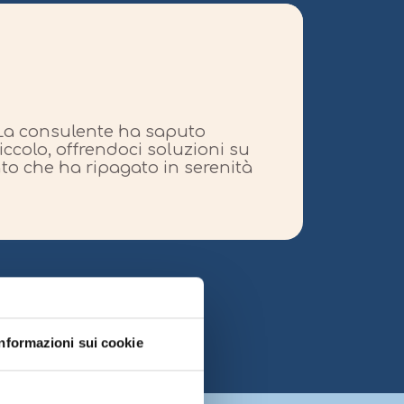
La recens
La
. La consulente ha saputo
"Dopo 
ccolo, offrendoci soluzioni su
consul
nto che ha ripagato in serenità
Informazioni sui cookie