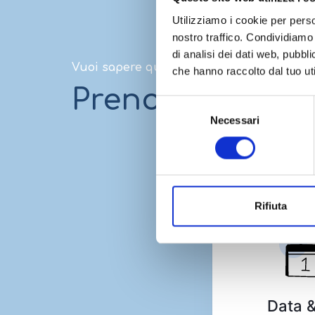
Utilizziamo i cookie per perso
nostro traffico. Condividiamo 
di analisi dei dati web, pubbl
Vuoi sapere qual è il percorso più adatto
che hanno raccolto dal tuo uti
Prenota una con
Selezione
Necessari
del
consenso
Rifiuta
Data &