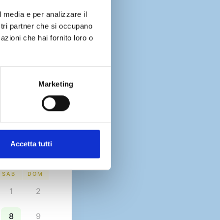
l media e per analizzare il
ostri partner che si occupano
azioni che hai fornito loro o
15 minuti
Marketing
Accetta tutti
SAB
DOM
1
2
8
9