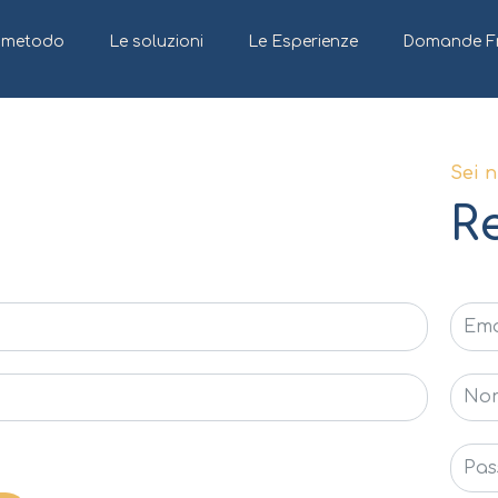
l metodo
Le soluzioni
Le Esperienze
Domande Fr
Sei 
Re